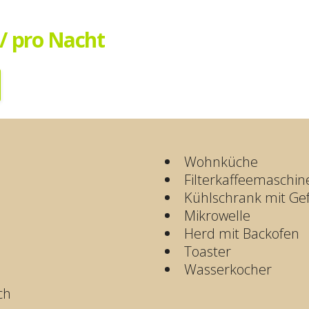
 / pro Nacht
Wohnküche
Filterkaffeemaschin
Kühlschrank mit Gef
Mikrowelle
Herd mit Backofen
Toaster
Wasserkocher
ch