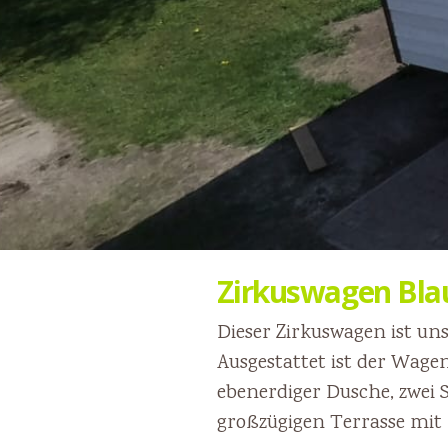
Zirkuswagen Bla
Dieser Zirkuswagen ist un
Ausgestattet ist der Wag
ebenerdiger Dusche, zwei 
großzügigen Terrasse mit B