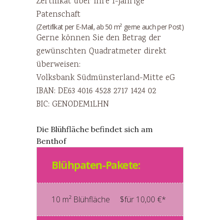
Zertifikat über Ihre 1-jährige
Patenschaft
(Zertifikat per E-Mail, ab 50 m² gerne auch per Post)
Gerne können Sie den Betrag der
gewünschten Quadratmeter direkt
überweisen:
Volksbank Südmünsterland-Mitte eG
IBAN: DE63 4016 4528 2717 1424 02
BIC: GENODEM1LHN
Die Blühfläche befindet sich am
Benthof
Blühpaten-Pakete:
10 m² Blühfläche
$für 10,00 €*