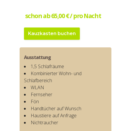
schon ab 65,00 € / pro Nacht
Kauzkasten buchen
Ausstattung
1,5 Schlafräume
Kombinierter Wohn- und
Schlafbereich
WLAN
Fernseher
Fön
Handtücher auf Wunsch
Haustiere auf Anfrage
Nichtraucher